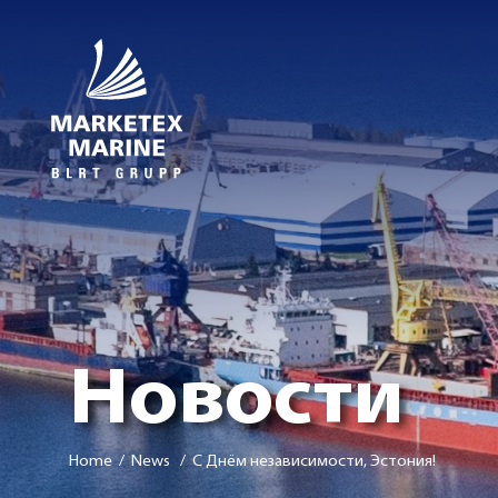
Новости
Home
/ News / С Днём независимости, Эстония!