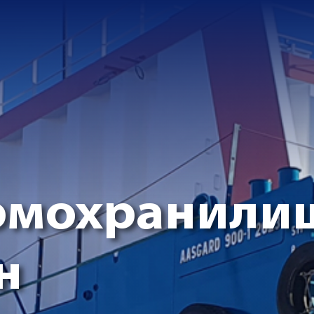
рмохранили
н