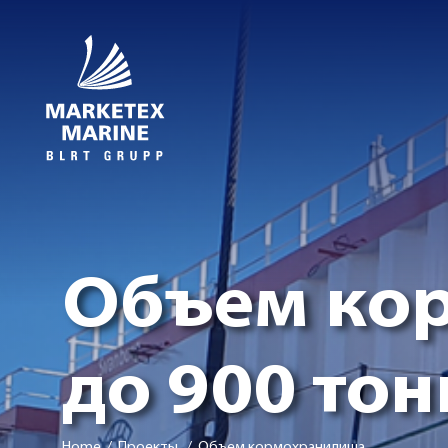
Объем ко
до 900 тон
Home
/ Проекты / Объем кормохранилища